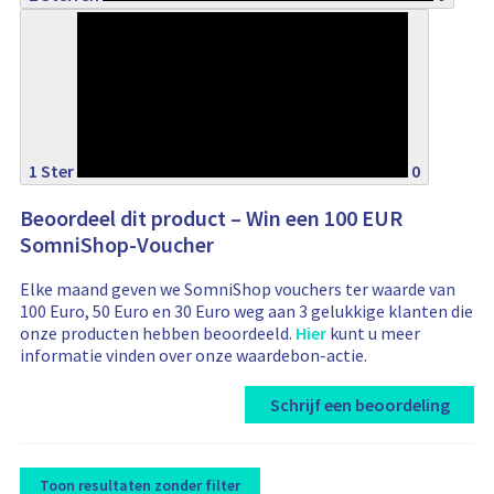
0%
1 Ster
0
Beoordeel dit product – Win een 100 EUR
SomniShop-Voucher
Elke maand geven we SomniShop vouchers ter waarde van
100 Euro, 50 Euro en 30 Euro weg aan 3 gelukkige klanten die
onze producten hebben beoordeeld.
Hier
kunt u meer
informatie vinden over onze waardebon-actie.
Schrijf een beoordeling
Toon resultaten zonder filter