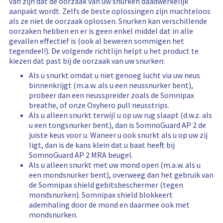
van zijn dat de oorzaak van uw snurken daadwerkelijk
aanpakt wordt. Zelfs de beste oplossingen zijn machteloos
als ze niet de oorzaak oplossen. Snurken kan verschillende
oorzaken hebben en er is geen enkel middel dat in alle
gevallen effectief is (ook al beweren sommigen het
tegendeel!). De volgende richtlijn helpt u het product te
kiezen dat past bij de oorzaak van uw snurken:
Als u snurkt omdat u niet genoeg lucht via uw neus
binnenkrijgt (m.a.w. als u een neussnurker bent),
probeer dan een neusspreider zoals de Somnipax
breathe, of onze Oxyhero pull neusstrips.
Als u alleen snurkt terwijl u op uw rug slaapt (d.w.z. als
u een tongsnurker bent), dan is SomnoGuard AP 2 de
juiste keus voor u. Waneer u ook snurkt als u op uw zij
ligt, dan is de kans klein dat u baat heeft bij
SomnoGuard AP 2 MRA beugel.
Als u alleen snurkt met uw mond open (m.a.w. als u
een mondsnurker bent), overweeg dan het gebruik van
de Somnipax shield gebitsbeschermer (tegen
mondsnurken). Somnipax shield blokkeert
ademhaling door de mond en daarmee ook met
mondsnurken.