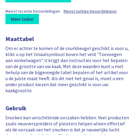
F
F
Meest recente beoordelingen
Meest nuttige beoordelingen
i
i
Meer laden
l
l
t
L
R
R
t
e
e
o
e
e
r
r
Maattabel
a
v
v
b
b
d
i
i
Om er achter te komen of de snurkbeugel geschikt is voor u,
y
y
i
e
e
klikt u op het liniaalsymbool boven het veld "Toevoegen
n
w
w
aan winkelwagen". U krijgt dan instructies voor het bepalen
g
s
s
van de grootte van uw kaak. Met deze waarden kunt u met
m
a
f
behulp van de bijgevoegde tabel bepalen of het artikel voor
o
r
i
u de juiste maat heeft. Als dit niet het geval is, moet u een
r
e
l
ander product kiezen dat meer geschikt is voor uw
e
f
t
kaakgrootte.
r
i
e
e
l
r
v
t
i
Gebruik
i
e
n
e
r
g
Snurken kan verschillende oorzaken hebben. Veel producten
w
e
i
zoals neusverspreiders of pleisters helpen alleen effectief
s
d
s
als de oorzaak van het snurken is dat je nauwelijks lucht