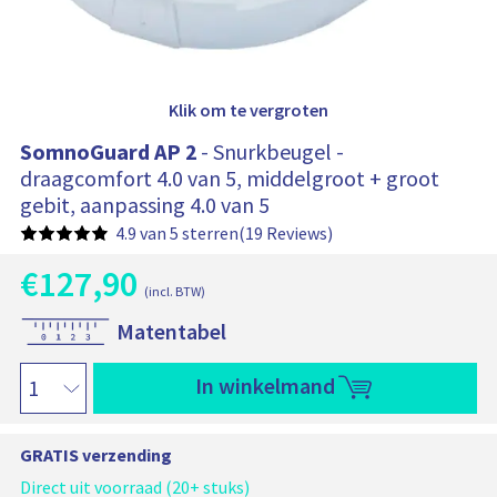
k
e
l
b
w
e
a
g
u
e
g
n
Klik om te vergroten
b
e
e
l
v
SomnoGuard AP 2
- Snurkbeugel -
a
v
t
draagcomfort 4.0 van 5, middelgroot + groot
o
:
gebit, aanpassing 4.0 van 5
o
r
4.9 van 5 sterren
(19 Reviews)
a
a
€
127,90
H
n
(incl. BTW)
u
O
z
i
Matentabel
i
o
d
c
i
r
S
h
In winkelmand
g
s
o
t
e
m
p
p
n
r
r
GRATIS verzending
o
o
i
G
Direct uit voorraad (20+ stuks)
j