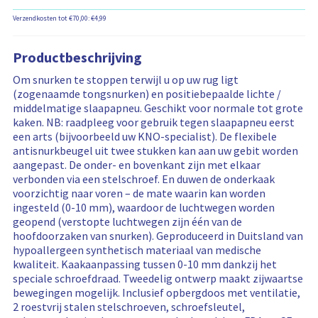
r
h
e
r
r
j
u
h
i
n
m
Verzendkosten tot €70,00: €4,99
z
s
c
e
k
b
a
e
i
t
i
b
e
t
n
n
p
Productbeschrijving
d
a
s
i
d
f
r
s
a
c
e
-
o
Om snurken te stoppen terwijl u op uw rug ligt
i
i
r
h
e
r
(zogenaamde tongsnurken) en positiebepaalde lichte /
j
n
h
i
n
m
middelmatige slaapapneu. Geschikt voor normale tot grote
s
f
e
k
b
a
kaken. NB: raadpleeg voor gebruik tegen slaapapneu eerst
i
o
i
b
e
t
een arts (bijvoorbeeld uw KNO-specialist). De flexibele
n
r
d
a
s
i
antisnurkbeugel uit twee stukken kan aan uw gebit worden
f
m
s
a
c
e
aangepast. De onder- en bovenkant zijn met elkaar
o
a
i
r
h
verbonden via een stelschroef. En duwen de onderkaak
r
t
n
h
i
voorzichtig naar voren – de mate waarin kan worden
m
i
f
e
k
ingesteld (0-10 mm), waardoor de luchtwegen worden
a
e
o
i
b
geopend (verstopte luchtwegen zijn één van de
t
r
d
a
hoofdoorzaken van snurken). Geproduceerd in Duitsland van
i
m
s
a
hypoallergeen synthetisch materiaal van medische
e
a
i
r
kwaliteit. Kaakaanpassing tussen 0-10 mm dankzij het
t
n
h
speciale schroefdraad. Tweedelig ontwerp maakt zijwaartse
i
f
e
bewegingen mogelijk. Inclusief opbergdoos met ventilatie,
e
o
i
2 roestvrij stalen stelschroeven, schroefsleutel,
r