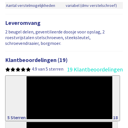
Aantal verstelmogelijkheden
variabel (dmv verstelschroef)
Leveromvang
2 beugel delen, geventileerde doosje voor opslag, 2
roestvrijstalen stelschroeven, steeksleutel,
schroevendraaier, borgmoer.
Klantbeoordelingen (19)
19 Klantbeoordelingen
4.9 van 5 sterren
94%
5 Sterren
18