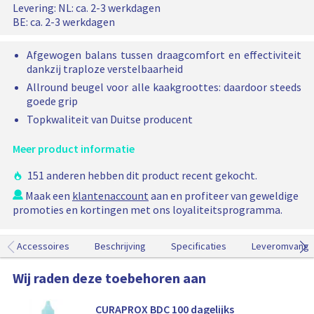
n
u
Levering:
NL: ca. 2-3 werkdagen
s
k
a
BE: ca. 2-3 werkdagen
r
e
d
l
Afgewogen balans tussen draagcomfort en effectiviteit
A
i
dankzij traploze verstelbaarheid
P
j
Allround beugel voor alle kaakgroottes: daardoor steeds
2
goede grip
k
a
a
e
Topkwaliteit van Duitse producent
n
p
w
Meer product informatie
r
i
i
n
151 anderen hebben dit product recent gekocht.
j
k
Maak een
klantenaccount
aan en profiteer van geweldige
e
s
promoties en kortingen met ons loyaliteitsprogramma.
l
w
a
Accessoires
Beschrijving
Specificaties
Leveromvang
g
e
Wij raden deze toebehoren aan
n
t
CURAPROX BDC 100 dagelijks