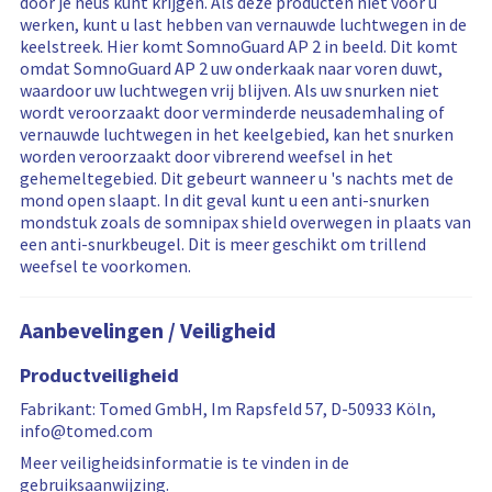
…
r
door je neus kunt krijgen. Als deze producten niet voor u
e
werken, kunt u last hebben van vernauwde luchtwegen in de
s
keelstreek. Hier komt SomnoGuard AP 2 in beeld. Dit komt
e
omdat SomnoGuard AP 2 uw onderkaak naar voren duwt,
t
waardoor uw luchtwegen vrij blijven. Als uw snurken niet
wordt veroorzaakt door verminderde neusademhaling of
vernauwde luchtwegen in het keelgebied, kan het snurken
worden veroorzaakt door vibrerend weefsel in het
gehemeltegebied. Dit gebeurt wanneer u 's nachts met de
mond open slaapt. In dit geval kunt u een anti-snurken
mondstuk zoals de somnipax shield overwegen in plaats van
een anti-snurkbeugel. Dit is meer geschikt om trillend
weefsel te voorkomen.
Aanbevelingen / Veiligheid
Productveiligheid
Fabrikant: Tomed GmbH, Im Rapsfeld 57, D-50933 Köln,
info@tomed.com
Meer veiligheidsinformatie is te vinden in de
gebruiksaanwijzing.