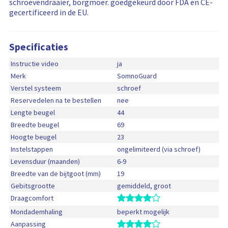
d
schroevendraaier, borgmoer. goedgekeurd door FDA en CE-
m
s
gecertificeerd in de EU.
a
i
t
n
i
f
Specificaties
e
o
r
Instructie video
ja
m
Merk
SomnoGuard
a
Verstel systeem
schroef
t
Reservedelen na te bestellen
nee
i
e
Lengte beugel
44
Breedte beugel
69
Hoogte beugel
23
Instelstappen
ongelimiteerd (via schroef)
Levensduur (maanden)
6-9
Breedte van de bijtgoot (mm)
19
Gebitsgrootte
gemiddeld, groot
Draagcomfort
Mondademhaling
beperkt mogelijk
Aanpassing