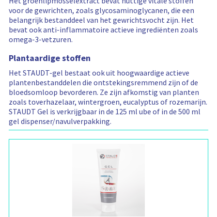
Het groenlipmosselextract bevat nuttige vitale stoffen
e
voor de gewrichten, zoals glycosaminoglycanen, die een
l
w
belangrijk bestanddeel van het gewrichtsvocht zijn. Het
a
bevat ook anti-inflammatoire actieve ingrediënten zoals
g
e
omega-3-vetzuren.
n
b
e
Plantaardige stoffen
v
a
Het STAUDT-gel bestaat ook uit hoogwaardige actieve
t
:
plantenbestanddelen die ontstekingsremmend zijn of de
bloedsomloop bevorderen. Ze zijn afkomstig van planten
zoals toverhazelaar, wintergroen, eucalyptus of rozemarijn.
STAUDT Gel is verkrijgbaar in de
125 ml
ube of in de
500 ml
gel dispenser/navulverpakking.