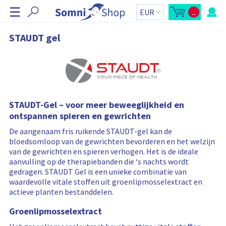
N
☰
..
a
M
W
i
i
v
n
n
i
k
i
STAUDT gel
-
e
g
w
l
i
w
a
n
a
t
k
g
e
e
i
l
n
e
w
t
a
o
o
g
t
STAUDT-Gel – voor meer beweeglijkheid en
v
e
a
n
a
ontspannen spieren en gewrichten
e
z
l
r
i
:
De aangenaam fris ruikende STAUDT-gel kan de
j
s
b
bloedsomloop van de gewrichten bevorderen en het welzijn
l
a
van de gewrichten en spieren verhogen. Het is de ideale
l
a
k
aanvulling op de therapiebanden die ‘s nachts wordt
o
a
gedragen. STAUDT Gel is een unieke combinatie van
p
n
e
waardevolle vitale stoffen uit groenlipmosselextract en
n
actieve planten bestanddelen.
e
n
W
Groenlipmosselextract
i
n
k