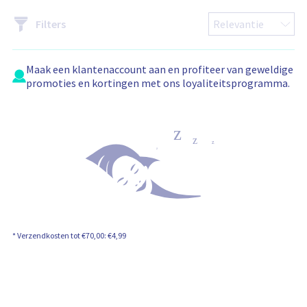
e
l
Filters
w
a
g
e
n
b
Maak een
klantenaccount
aan en profiteer van geweldige
e
promoties en kortingen met ons loyaliteitsprogramma.
v
a
t
:
* Verzendkosten tot €70,00: €4,99