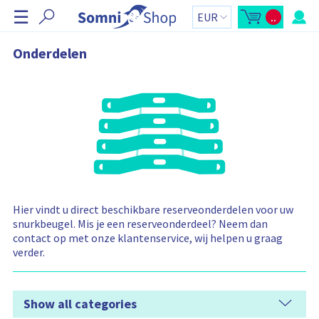
N
☰
..
a
M
W
i
i
v
n
n
i
k
i
Onderdelen
-
e
g
w
l
i
w
a
n
a
t
k
g
e
e
i
l
n
e
w
t
a
o
o
g
t
v
e
a
n
a
e
z
l
r
i
:
j
s
b
l
a
Hier vindt u direct beschikbare reserveonderdelen voor uw
l
a
snurkbeugel. Mis je een reserveonderdeel? Neem dan
k
o
a
contact op met onze klantenservice, wij helpen u graag
p
n
e
verder.
n
e
n
W
i
Show all categories
n
k