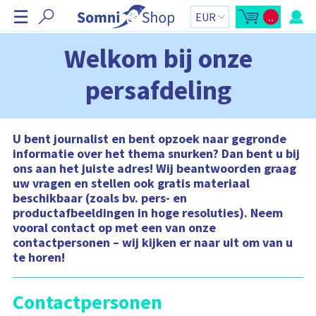
N
☰
..
a
M
W
i
i
v
n
n
i
k
i
Welkom bij onze
-
e
g
w
l
i
w
a
persafdeling
n
a
t
k
g
e
e
i
l
n
e
w
t
a
o
o
U bent journalist en bent opzoek naar gegronde
g
t
v
e
a
informatie over het thema snurken? Dan bent u bij
n
a
e
ons aan het juiste adres! Wij beantwoorden graag
z
l
r
i
:
uw vragen en stellen ook gratis materiaal
j
s
b
beschikbaar (zoals bv. pers- en
l
a
productafbeeldingen in hoge resoluties). Neem
l
a
k
vooral contact op met een van onze
o
a
p
contactpersonen – wij kijken er naar uit om van u
n
e
te horen!
n
e
n
W
i
Contactpersonen
n
k