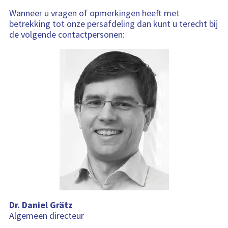
e
l
Wanneer u vragen of opmerkingen heeft met
w
betrekking tot onze persafdeling dan kunt u terecht bij
a
g
de volgende contactpersonen:
e
n
b
e
v
a
t
:
Dr. Daniel Grätz
Algemeen directeur