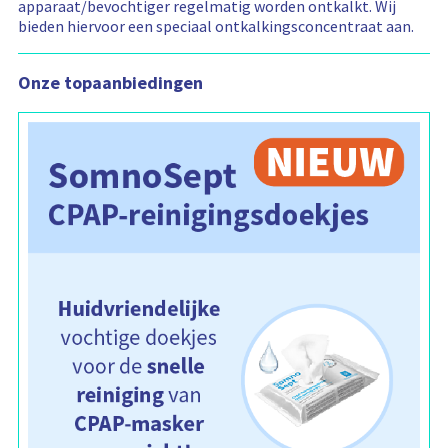
apparaat/bevochtiger regelmatig worden ontkalkt. Wij
e
l
bieden hiervoor een speciaal ontkalkingsconcentraat aan.
w
a
g
e
Onze topaanbiedingen
n
b
e
v
a
t
: