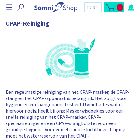
N
☰
..
a
M
W
i
i
v
n
n
i
k
i
CPAP-Reiniging
-
e
g
w
l
i
w
a
n
a
t
k
g
e
e
i
l
n
e
w
t
a
o
o
g
t
v
e
a
n
a
e
z
l
r
i
:
j
s
b
l
a
Een regelmatige reiniging van het CPAP-masker, de CPAP-
l
a
slang en het CPAP-apparaat is belangrijk. Het zorgt voor
k
o
a
hygiëne en een aangename frisheid. U vindt alles wat u
p
n
e
hiervoor nodig heeft bij ons: Maskerwisdoekjes voor een
n
snelle reiniging van het CPAP-masker, CPAP-
e
n
speciaalreiniger en een CPAP-slangborstel voor een
W
grondige hygiëne. Voor een efficiënte luchtbevochtiging
i
n
moet het waterreservoir van het CPAP-
k