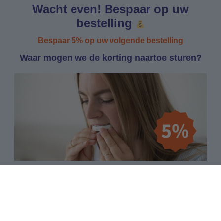
Wacht even! Bespaar op uw
bestelling
Bespaar 5% op uw volgende bestelling
Waar mogen we de korting naartoe sturen?
Email
Ja, ik wil 5% ontvangen