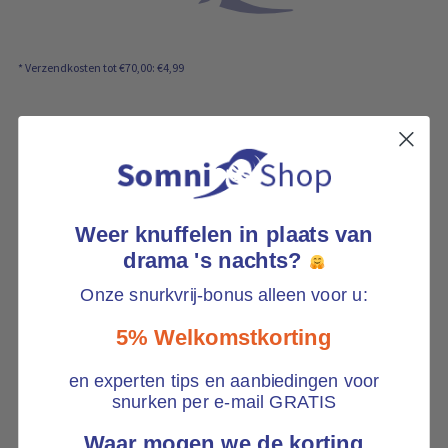
e
l
w
a
g
* Verzendkosten tot €70,00: €4,99
e
n
b
e
v
a
t
:
Weer knuffelen in plaats van
drama 's nachts?
Onze snurkvrij-bonus alleen voor u:
5% Welkomstkorting
en experten tips en aanbiedingen voor
snurken per e-mail GRATIS
Waar mogen we de korting