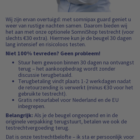
Wij zijn ervan overtuigd: met somnipax guard geniet u
weer van rustige nachten samen. Daarom bieden wij
het aan met onze optionele SomniShop testrecht (voor
slechts €30 extra). Hiermee kun je de beugel 30 dagen
lang intensief en risicoloos testen.
Niet 100% tevreden? Geen probleem!
Stuur hem gewoon binnen 30 dagen na ontvangst
terug – het aankoopbedrag wordt zonder
discussie terugbetaald.
Terugbetaling vindt plaats 1-2 werkdagen nadat
de retourzending is verwerkt (minus €30 voor het
gebruikte testrecht).
Gratis retourlabel voor Nederland en de EU
inbegrepen.
Belangrijk:
Als je de beugel ongeopend en in de
originele verpakking terugstuurt, betalen we ook de
testrechtvergoeding terug.
Dat is onze testrechtbelofte – ik sta er persoonlijk voor