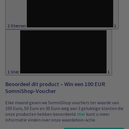
1%
2 Sterren
1
1%
1 Ster
1
Beoordeel dit product – Win een 100 EUR
SomniShop-Voucher
Elke maand geven we SomniShop vouchers ter waarde van
100 Euro, 50 Euro en 30 Euro weg aan 3 gelukkige klanten die
onze producten hebben beoordeeld.
Hier
kunt u meer
informatie vinden over onze waardebon-actie.