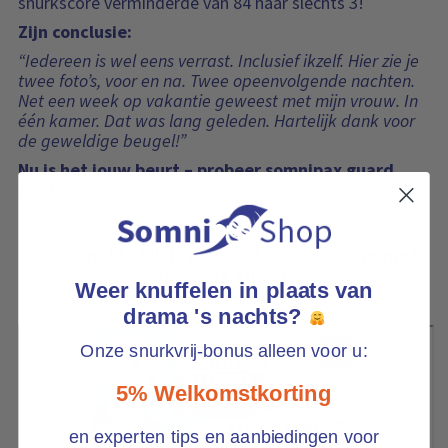
snurkscore verminderde van 84 naar slechts 3!
Zijn conclusie:
“Iedereen is wel eens verrast. Inclusief ikzelf. Hier zie je
twee foto’s, voor en na. Twee opeenvolgende nachten.
Net een week op vakantie geweest met mijn vrouw. In
één kamer. Dat was lang geleden. Hartelijk dank voor
de geweldige beugel!”
Nu is het jouw beurt – probeer somnipax guard
zelf!
Zo gemakkelijk is de eerste aanpassing met
somnipax guard…
Weer knuffelen in plaats van
drama 's nachts?
Onze snurkvrij-bonus alleen voor u:
5% Welkomstkorting
en experten tips en aanbiedingen voor