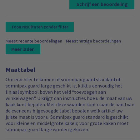
Schrijf een beoordeling
Toon resultaten zonder filter
F
F
Meest recente beoordelingen
Meest nuttige beoordelingen
i
i
Meer laden
l
l
t
L
R
R
t
e
e
o
e
e
r
r
Maattabel
a
v
v
b
b
d
i
i
Om erachter te komen of somnipax guard standard of
y
y
i
e
e
somnipax guard large geschikt is, klikt u eenvoudig het
n
w
w
liniaal symbool boven het veld “toevoegen aan
g
s
s
winkelwagen". U krijgt dan instructies hoe u de maat van uw
m
a
f
kaak kunt bepalen. Met deze waarden kunt u aan de hand van
o
r
i
de eveneens bijgevoegde tabel bepalen welk artikel uw
r
e
l
juiste maat is voor u. Somnipax guard standard is geschikt
e
f
t
voor kleine en middelgrote kaken; voor grote kaken moet
r
i
e
somnipax guard large worden gekozen.
e
l
r
v
t
i