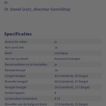
in.
Dr. Daniel Grätz, directeur SomniShop
Specificaties
Instructie video
ja
Not used atm
Ja
Merk
somnipax
Verstel systeem
Kunststof bandjes
Reservedelen na te bestellen
ja
Bewaardoosje
Ja
Lengte beugel
42 (standard), 45 (large)
Breedte beugel
60 (standard), 67 (large)
Hoogte beugel
24 (standard) , (27 (large)
Instelstappen
8
Levensduur (maanden)
8-15
Breedte van de bijtgoot (mm)
13 (standard), 15 (large)