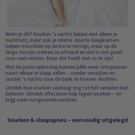
n
t
f
i
o
e
r
m
a
Weet je dit? Snurken ‘s nachts belast niet alleen je
t
nachtrust, maar ook je relatie. Aparte slaapkamers
i
helpen misschien op de korte termijn, maar op de
e
lange termijn creëren ze afstand en dat is niet goed
voor veel relaties. Maar dat hoeft niet zo te zijn!
Met de juiste oplossing kunnen jullie weer ontspannen
naast elkaar in slaap vallen – zonder verwijten en
zonder ‘s nachts naar de bank te hoeven vluchten.
Ontdek hoe snurken vandaag nog tot het verleden kan
behoren. Ontdek effectieve hulp tegen snurken – en
krijg weer rustgevende nachten.
Snurken & slaapapneu – eenvoudig uitgelegd