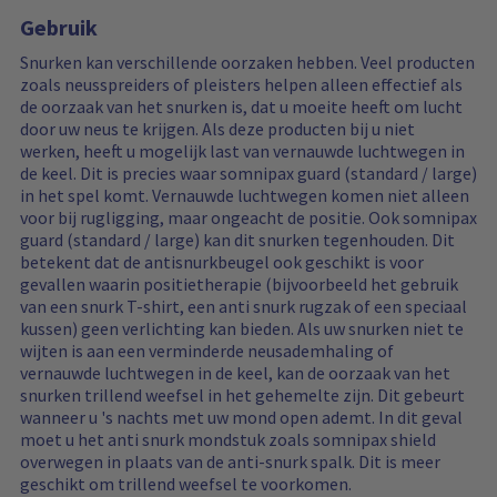
i
e
n
Gebruik
e
r
g
w
e
i
Snurken kan verschillende oorzaken hebben. Veel producten
s
d
s
zoals neusspreiders of pleisters helpen alleen effectief als
…
r
de oorzaak van het snurken is, dat u moeite heeft om lucht
e
door uw neus te krijgen. Als deze producten bij u niet
s
werken, heeft u mogelijk last van vernauwde luchtwegen in
e
de keel. Dit is precies waar somnipax guard (standard / large)
t
in het spel komt. Vernauwde luchtwegen komen niet alleen
voor bij rugligging, maar ongeacht de positie. Ook somnipax
guard (standard / large) kan dit snurken tegenhouden. Dit
betekent dat de antisnurkbeugel ook geschikt is voor
gevallen waarin positietherapie (bijvoorbeeld het gebruik
van een snurk T-shirt, een anti snurk rugzak of een speciaal
kussen) geen verlichting kan bieden. Als uw snurken niet te
wijten is aan een verminderde neusademhaling of
vernauwde luchtwegen in de keel, kan de oorzaak van het
snurken trillend weefsel in het gehemelte zijn. Dit gebeurt
wanneer u 's nachts met uw mond open ademt. In dit geval
moet u het anti snurk mondstuk zoals somnipax shield
overwegen in plaats van de anti-snurk spalk. Dit is meer
geschikt om trillend weefsel te voorkomen.