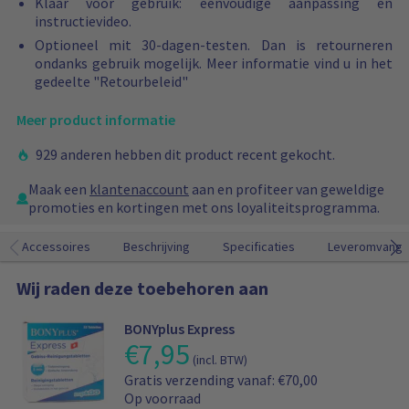
Klaar voor gebruik: eenvoudige aanpassing en
e
o
t
n
e
p
(
x
d
instructievideo.
)
n
c
c
a
X
g
(
a
Optioneel mit 30-dagen-testen. Dan is retourneren
d
l
h
x
L
u
S
a
ondanks gebruik mogelijk. Meer informatie vind u in het
e
u
t
g
/
a
/
n
gedeelte "Retourbeleid"
r
s
(
u
X
r
M
w
t
i
+
a
X
d
/
i
Meer product informatie
e
e
€
r
L
s
L
n
s
f
3
d
)
t
)
k
929 anderen hebben dit product recent gekocht.
t
t
0
l
a
e
r
e
)
a
n
l
Maak een
klantenaccount
aan en profiteer van geweldige
e
s
r
d
w
promoties en kortingen met ons loyaliteitsprogramma.
c
t
g
a
a
h
r
e
r
g
Accessoires
Beschrijving
Specificaties
Leveromvang
t
e
(
d
e
c
X
(
n
Wij raden deze toebehoren aan
h
L
S
t
t
/
/
o
(
X
M
BONYplus Express
e
+
X
€
7,95
P
/
g
(incl. BTW)
€
L
r
L
e
V
Gratis verzending vanaf: €70,00
3
)
o
)
v
e
Op voorraad
0
d
o