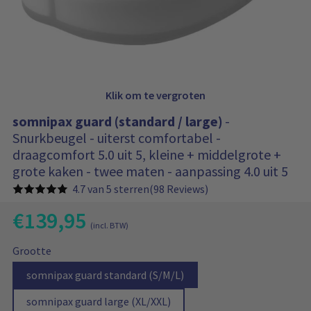
d
e
l
a
w
r
a
g
d
e
l
n
b
a
e
r
v
Klik om te vergroten
a
g
t
e
:
somnipax guard (standard / large)
-
v
Snurkbeugel - uiterst comfortabel -
o
draagcomfort 5.0 uit 5, kleine + middelgrote +
o
r
grote kaken - twee maten - aanpassing 4.0 uit 5
s
4.7 van 5 sterren
(98 Reviews)
c
h
€
139,95
H
u
(incl. BTW)
u
i
O
B
i
s
Grootte
a
n
o
d
o
s
0
i
r
G
O
somnipax guard standard (S/M/L)
i
m
1
g
e
p
s
s
n
e
G
O
somnipax guard large (XL/XXL)
p
s
t
p
i