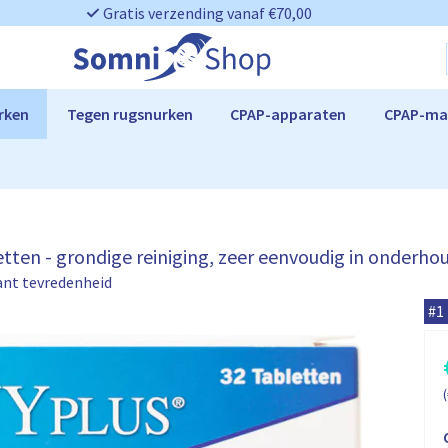
Gratis verzending vanaf €70,00
rken
Tegen rugsnurken
CPAP-apparaten
CPAP-ma
letten - grondige reiniging, zeer eenvoudig in onderhou
ant tevredenheid
B
#1
O
N
Y
P
(
i
l
u
i
i