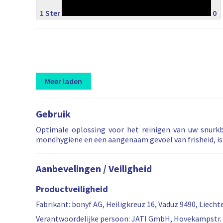
1 Ster
0
Meer laden
L
R
R
o
e
e
Gebruik
a
v
v
d
i
i
Optimale oplossing voor het reinigen van uw snurkb
i
e
e
mondhygiëne en een aangenaam gevoel van frisheid, i
n
w
w
g
s
s
m
a
f
Aanbevelingen / Veiligheid
o
r
i
r
e
l
Productveiligheid
e
f
t
r
i
e
Fabrikant: bonyf AG, Heiligkreuz 16, Vaduz 9490, Liech
e
l
r
Verantwoordelijke persoon: JATI GmbH, Hovekampstr. 1