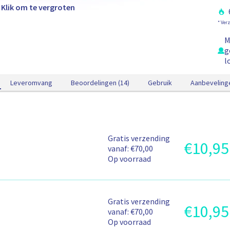
l
Klik om te vergroten
i
e
* Ver
t
t
M
e
g
l
n
l
v
o
Leveromvang
Beoordelingen (14)
Gebruik
Aanbeveling
o
r
a
a
n
V
Gratis verzending
z
€
10,95
P
e
vanaf: €70,00
i
r
r
Op voorraad
c
o
z
h
d
e
t
u
n
c
d
V
Gratis verzending
t
€
10,95
P
-
e
vanaf: €70,00
p
r
e
r
Op voorraad
r
o