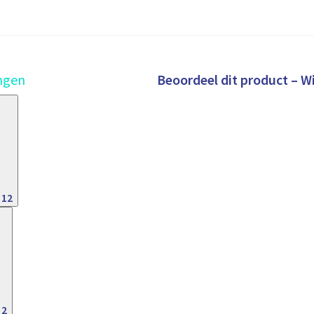
Beoordeel dit product – 
ngen
12
2