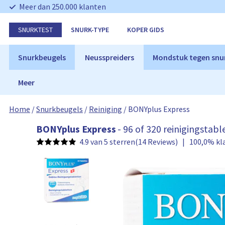
N
Meer dan 250.000 klanten
a
v
SNURKTEST
SNURK-TYPE
KOPER GIDS
i
g
a
Snurkbeugels
Neusspreiders
Mondstuk tegen snu
t
i
Meer
e
o
v
Home
/
Snurkbeugels
/
Reiniging
/
BONYplus Express
e
r
B
BONYplus Express
- 96 of 320 reinigingstab
s
O
4.9 van 5 sterren
(14 Reviews)
|
100,0% kl
l
N
a
Y
a
P
n
l
u
s
E
x