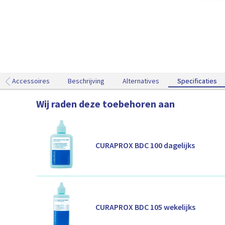
t
e
n
v
o
o
r
a
Accessoires
Beschrijving
Alternatives
Specificaties
Specificaties
a
n
Wij raden deze toebehoren aan
z
i
c
h
CURAPROX BDC 100 dagelijks
t
CURAPROX BDC 105 wekelijks