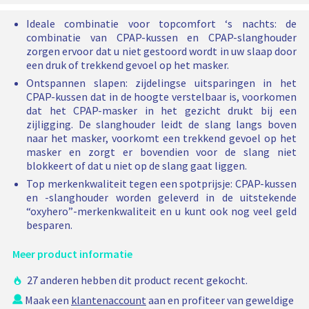
n
o
s
e
k
Ideale combinatie voor topcomfort ‘s nachts: de
d
e
combinatie van CPAP-kussen en CPAP-slanghouder
e
l
zorgen ervoor dat u niet gestoord wordt in uw slaap door
n
een druk of trekkend gevoel op het masker.
i
a
Ontspannen slapen: zijdelingse uitsparingen in het
j
c
CPAP-kussen dat in de hoogte verstelbaar is, voorkomen
h
k
dat het CPAP-masker in het gezicht drukt bij een
t
e
zijligging. De slanghouder leidt de slang langs boven
p
p
naar het masker, voorkomt een trekkend gevoel op het
a
r
masker en zorgt er bovendien voor de slang niet
k
blokkeert of dat u niet op de slang gaat liggen.
i
k
e
j
Top merkenkwaliteit tegen een spotprijsje: CPAP-kussen
t
en -slanghouder worden geleverd in de uitstekende
s
a
“oxyhero”-merkenkwaliteit en u kunt ook nog veel geld
a
besparen.
n
w
Meer product informatie
i
n
27 anderen hebben dit product recent gekocht.
k
Maak een
klantenaccount
aan en profiteer van geweldige
e