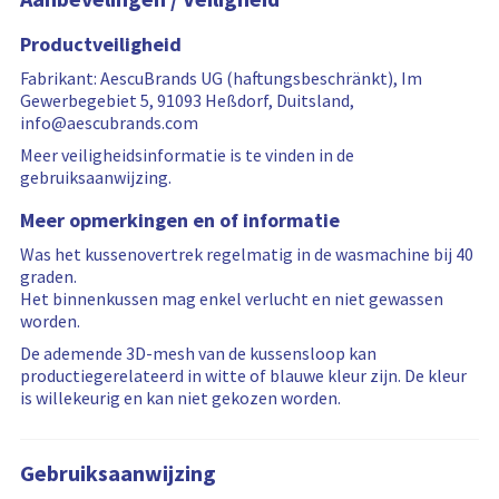
b
b
d
i
i
y
y
Productveiligheid
i
e
e
n
w
w
Fabrikant: AescuBrands UG (haftungsbeschränkt), Im
g
s
s
Gewerbegebiet 5, 91093 Heßdorf, Duitsland,
m
a
f
info@aescubrands.com
o
r
i
r
e
l
Meer veiligheidsinformatie is te vinden in de
e
f
t
gebruiksaanwijzing.
r
i
e
Meer opmerkingen en of informatie
e
l
r
v
t
i
Was het kussenovertrek regelmatig in de wasmachine bij 40
i
e
n
graden.
e
r
g
Het binnenkussen mag enkel verlucht en niet gewassen
w
e
i
worden.
s
d
s
De ademende 3D-mesh van de kussensloop kan
…
r
productiegerelateerd in witte of blauwe kleur zijn. De kleur
e
is willekeurig en kan niet gekozen worden.
s
e
t
Gebruiksaanwijzing