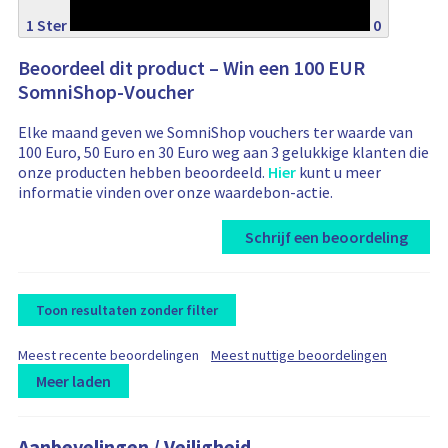
1 Ster
0
Beoordeel dit product – Win een 100 EUR
SomniShop-Voucher
Elke maand geven we SomniShop vouchers ter waarde van
100 Euro, 50 Euro en 30 Euro weg aan 3 gelukkige klanten die
onze producten hebben beoordeeld.
Hier
kunt u meer
informatie vinden over onze waardebon-actie.
Schrijf een beoordeling
Toon resultaten zonder filter
F
F
Meest recente beoordelingen
Meest nuttige beoordelingen
i
i
Meer laden
l
l
t
L
R
R
t
e
e
o
e
e
r
r
Aanbevelingen / Veiligheid
a
v
v