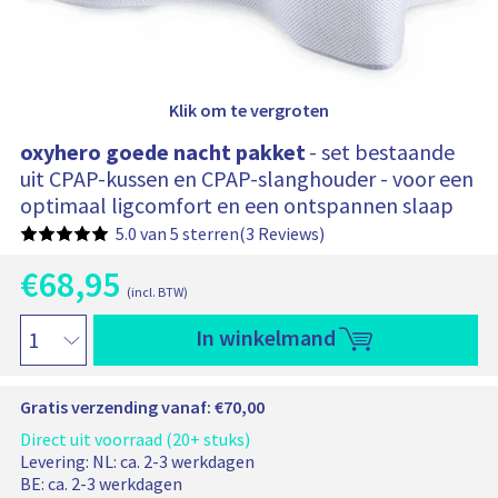
h
e
l
t
w
-
a
g
p
e
a
n
Klik om te vergroten
b
k
e
k
v
oxyhero goede nacht pakket
- set bestaande
a
e
t
uit CPAP-kussen en CPAP-slanghouder - voor een
t
:
optimaal ligcomfort en een ontspannen slaap
5.0 van 5 sterren
(3 Reviews)
€
68,95
H
(incl. BTW)
u
O
i
o
In winkelmand
o
d
x
i
r
y
g
h
s
Gratis verzending vanaf: €70,00
e
e
p
p
r
Direct uit voorraad (20+ stuks)
r
r
o
Levering:
NL: ca. 2-3 werkdagen
o
i
g
BE: ca. 2-3 werkdagen
j