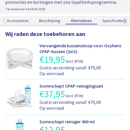
promoties en kortingen met ons loyaliteitsprogramma.
l
* Verzendkosten tot €70,00: €4,99
w
a
Accessoires
Beschrijving
Alternatives
Alternatives
Specificaties
g
e
Wij raden deze toebehoren aan
n
t
o
Vervangende kussensloop voor Oxyhero
e
CPAP-kussen (2in1)
€
19,95
g
P
(incl. BTW)
e
r
V
Gratis verzending vanaf: €70,00
v
o
e
Op voorraad
o
d
r
e
u
z
g
c
SomnoSept CPAP-reinigingsset
e
€
37,95
P
d
t
(incl. BTW)
n
r
p
V
d
Gratis verzending vanaf: €70,00
o
r
e
-
Op voorraad
d
i
r
e
u
j
z
n
c
s
SomnoSept reiniger 400 ml
e
b
t
i
€
12,95
P