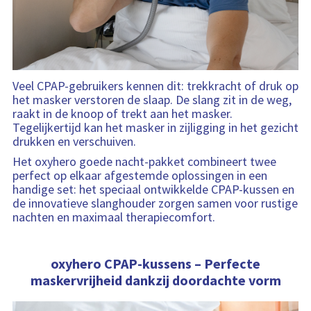
f
i
e
o
e
i
r
d
m
s
a
i
t
n
Veel CPAP-gebruikers kennen dit: trekkracht of druk op
i
f
het masker verstoren de slaap. De slang zit in de weg,
e
o
raakt in de knoop of trekt aan het masker.
r
Tegelijkertijd kan het masker in zijligging in het gezicht
m
drukken en verschuiven.
a
Het oxyhero goede nacht-pakket combineert twee
t
perfect op elkaar afgestemde oplossingen in een
i
handige set: het speciaal ontwikkelde CPAP-kussen en
e
de innovatieve slanghouder zorgen samen voor rustige
nachten en maximaal therapiecomfort.
oxyhero CPAP-kussens – Perfecte
maskervrijheid dankzij doordachte vorm