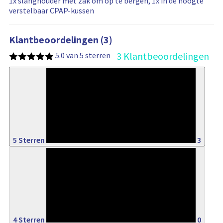
1x slanghouder met zak om op te bergen, 1x in de hoogte
verstelbaar CPAP-kussen
Klantbeoordelingen (3)
3 Klantbeoordelingen
5.0 van 5 sterren
100%
5 Sterren
3
0%
4 Sterren
0