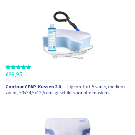
CPAP-slanghouder, CPAP-reinigingsproduct en CPAP-
b
borstel - voor ontspannen en brandschone nachten met de
e
CPAP-therapie
v
e
l
e
n
o
o
k
d
€
89,95
e
z
Contour CPAP-Kussen 2.0
- - Ligcomfort 5 van 5, medium
e
zacht, 53x34,5x13,5 cm, geschikt voor alle maskers
p
r
o
d
u
c