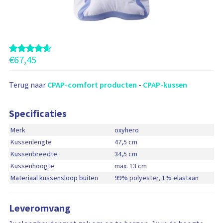
t
e
n
a
a
€
67,45
n
Terug naar
CPAP-comfort producten
-
CPAP-kussen
Specificaties
Merk
oxyhero
Kussenlengte
47,5 cm
Kussenbreedte
34,5 cm
Kussenhoogte
max. 13 cm
Materiaal kussensloop buiten
99% polyester, 1% elastaan
Leveromvang