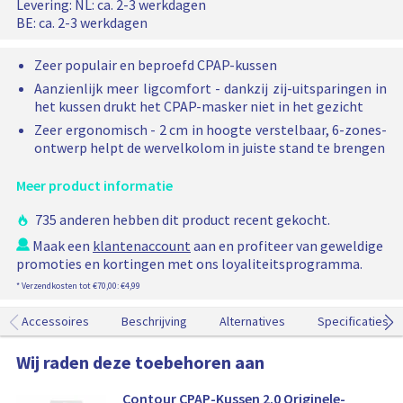
r
Levering:
NL: ca. 2-3 werkdagen
o
i
C
BE: ca. 2-3 werkdagen
j
n
P
s
A
k
Zeer populair en beproefd CPAP-kussen
P
e
Aanzienlijk meer ligcomfort - dankzij zij-uitsparingen in
-
l
het kussen drukt het CPAP-masker niet in het gezicht
K
i
u
Zeer ergonomisch - 2 cm in hoogte verstelbaar, 6-zones-
j
s
ontwerp helpt de wervelkolom in juiste stand te brengen
s
k
e
Meer product informatie
e
n
p
2
735 anderen hebben dit product recent gekocht.
r
.
Maak een
klantenaccount
aan en profiteer van geweldige
i
0
promoties en kortingen met ons loyaliteitsprogramma.
a
j
* Verzendkosten tot €70,00: €4,99
a
s
n
Accessoires
Beschrijving
Alternatives
Specificaties
w
i
Wij raden deze toebehoren aan
n
k
e
Contour CPAP-Kussen 2.0 Originele-