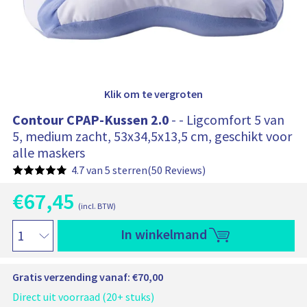
n
e
l
i
w
n
a
g
r
e
u
n
b
g
e
l
v
Klik om te vergroten
a
i
t
g
:
Contour CPAP-Kussen 2.0
- - Ligcomfort 5 van
g
5, medium zacht, 53x34,5x13,5 cm, geschikt voor
i
alle maskers
n
g
4.7 van 5 sterren
(50 Reviews)
€
67,45
H
(incl. BTW)
u
O
i
C
In winkelmand
o
d
o
i
r
n
g
t
s
Gratis verzending vanaf: €70,00
e
o
p
p
u
Direct uit voorraad (20+ stuks)
r
r