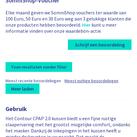
SomniShop-Voucher
Elke maand geven we SomniShop vouchers ter waarde van
100 Euro, 50 Euro en 30 Euro weg aan 3 gelukkige klanten die
onze producten hebben beoordeeld.
Hier
kunt u meer
informatie vinden over onze waardebon-actie.
Schrijf een beoordeling
Toon resultaten zonder filter
F
F
Meest recente beoordelingen
Meest nuttige beoordelingen
i
i
Meer laden
l
l
t
L
R
R
t
e
e
o
e
e
r
r
Gebruik
a
v
v
b
b
d
i
i
Het Contour CPAP 2.0 kussen biedt u een fijne rustige
y
y
i
e
e
slaapervaring met het grootst mogelijke comfort, ondanks
n
w
w
het masker. Dankzij de inkepingen in het kussen heeft u
g
s
s
minder drukpunten in uw gezicht. Dat maakt de