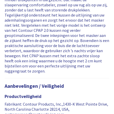
m
a
f
slaapervaring comfortabeler, zowel op uw rug als op uw zij,
o
r
i
zonder dat u last heeft van storende drukplekken.
r
e
l
Tegelijkertijd ondersteunt het kussen de uitlijning van uw
e
f
t
ademhalingsorganen en zorgt het ervoor dat het masker
r
i
e
niet lekt. Vergeleken met het vorige model is het ontwerp
e
l
r
van het Contour CPAP 2.0 kussen nog verder
v
t
i
geoptimaliseerd. De twee inkepingen voor het masker aan
i
e
n
de zijkant heffen de druk op het gezicht op. Bovendien is een
e
r
g
praktische aansluiting voor de buis die de luchttoevoer
w
e
i
verbetert, waardoor de gebruiker zich ’s nachts vrijer kan
s
d
s
bewegen. Het CPAP kussen met het extra zachte sloop
…
r
heeft ook een inleg waarmee u de hoogte met 2 cm kunt
e
bijstellen om voor een perfecte uitlijning met uw
s
ruggengraat te zorgen.
e
t
Aanbevelingen / Veiligheid
Productveiligheid
Fabrikant: Contour Products, Inc.,1430-K West Pointe Drive,
North Carolina Charlotte 28214, USA,