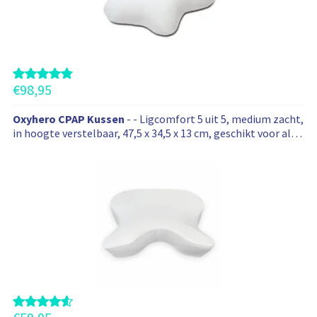
e
r
n
m
o
a
t
o
i
k
e
d
€
98,95
e
z
Oxyhero CPAP Kussen
- - Ligcomfort 5 uit 5, medium zacht,
e
in hoogte verstelbaar, 47,5 x 34,5 x 13 cm, geschikt voor alle
maskers
p
r
o
d
u
c
t
e
n
a
a