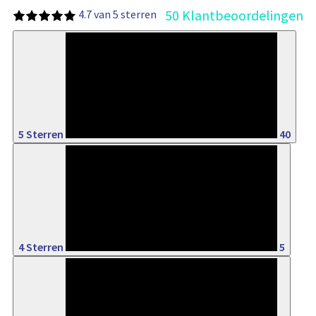
50 Klantbeoordelingen
4.7 van 5 sterren
80%
5 Sterren
40
10%
4 Sterren
5
6%