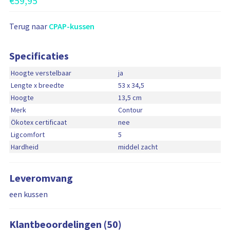
€
59,95
n
Terug naar
CPAP-kussen
Specificaties
Hoogte verstelbaar
ja
Lengte x breedte
53 x 34,5
Hoogte
13,5 cm
Merk
Contour
Ökotex certificaat
nee
Ligcomfort
5
Hardheid
middel zacht
Leveromvang
een kussen
Klantbeoordelingen (50)