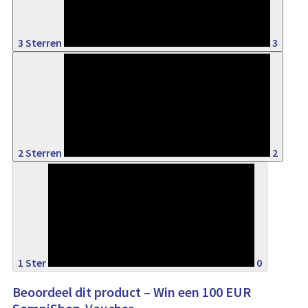
3 Sterren
3
4%
2 Sterren
2
0%
1 Ster
0
Beoordeel dit product – Win een 100 EUR