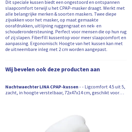
c
a
-
o
e
Dit speciale kussen biedt een ongestoord en ontspannen
i
h
r
e
r
slaapcomfort terwijl u het CPAP-masker draagt. Werkt met
j
i
h
n
m
alle belangrijke merken & soorten maskers. Twee diepe
s
k
e
b
a
zijvakken voor het masker, op maat gemaakte
i
b
i
e
t
oorafdrukken, uitlijning ruggengraat en nek- en
n
a
d
s
i
schouderondersteuning. Perfect voor mensen die op hun rug
f
a
s
c
e
of zij slapen. Fiberfill kussentop voor meer slaapcomfort en
o
r
i
h
aanpassing. Ergonomisch: Hoogte van het kussen kan met
r
h
n
i
de uitneembare inleg met 2 cm worden aangepast.
m
e
f
k
a
i
o
b
t
d
r
a
i
Wij bevelen ook deze producten aan
s
m
a
e
i
a
r
n
t
W
h
Nachtwaechter LINA CPAP-kussen
- - Ligcomfort 4.5 uit 5,
f
i
e
i
zacht, in hoogte verstelbaar, 72x47x14 cm, geschikt voor
o
e
i
j
alle maskers
r
d
b
m
s
e
a
i
v
t
n
e
i
f
l
e
o