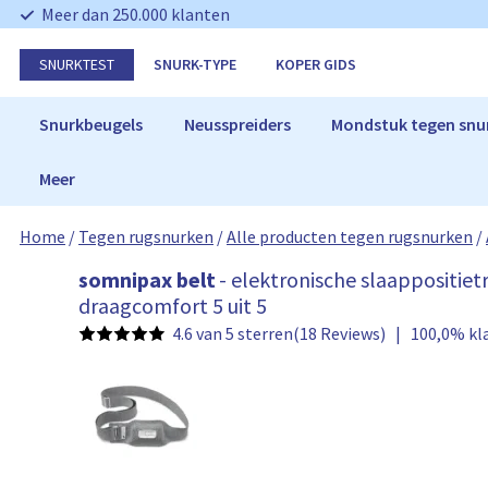
N
Meer dan 250.000 klanten
a
v
SNURKTEST
SNURK-TYPE
KOPER GIDS
i
g
a
Snurkbeugels
Neusspreiders
Mondstuk tegen snu
t
i
Meer
e
o
v
Home
/
Tegen rugsnurken
/
Alle producten tegen rugsnurken
/
e
r
s
somnipax belt
- elektronische slaappositie
s
o
draagcomfort 5 uit 5
l
m
4.6 van 5 sterren
(18 Reviews)
|
100,0% kl
a
n
a
i
n
p
a
x
b
e