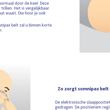
t
a
normaal door de keel. Deze
i
r
i
t
rillen. Het is vergelijkbaar
n
h
e
i
at waait. Die hoor je ook
f
e
e
o
i
r
d
ipax belt zal u binnen korte
m
s
n.
a
i
t
n
i
f
e
o
r
m
a
t
i
e
Zo zorgt somnipax belt 
De elektronische slaappositie
gedragen. De positieriem regist