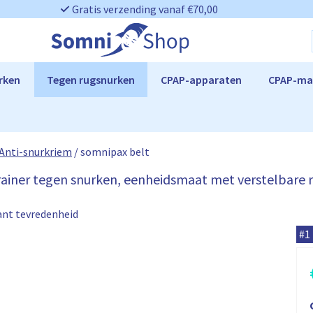
Gratis verzending vanaf €70,00
rken
Tegen rugsnurken
CPAP-apparaten
CPAP-ma
Anti-snurkriem
/
somnipax belt
trainer tegen snurken, eenheidsmaat met verstelbare r
ant tevredenheid
s
#1
o
m
n
i
i
p