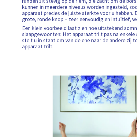
randen zit stevig op de riem, die zacht om de borst 
kunnen in meerdere niveaus worden ingesteld, zod
apparaat precies de juiste sterkte voor u hebben. 
grote, ronde knop – zeer eenvoudig en intuïtief, w
Een klein voorbeeld laat zien hoe uitstekend som
slaapgewoonten: Het apparaat trilt pas na enkele 
stelt u in staat om van de ene naar de andere zij 
apparaat trilt.