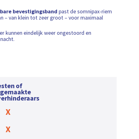
lbare bevestigingsband
past de somnipax-riem
n – van klein tot zeer groot – voor maximaal
tner kunnen eindelijk weer ongestoord en
 nacht.
sten of
dgemaakte
verhinderaars
X
X