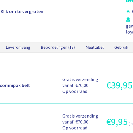
Mee
Klik om te vergroten
l
ge
loy
Leveromvang
Beoordelingen (18)
Maattabel
Gebruik
V
Gratis verzending
€
39,95
P
e
 somnipax belt
vanaf: €70,00
r
r
Op voorraad
o
z
d
e
u
n
c
d
V
Gratis verzending
t
€
9,95
P
-
e
vanaf: €70,00
(i
p
r
e
r
Op voorraad
r
o
n