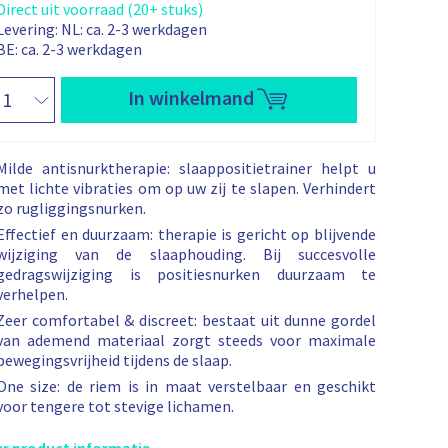
i
Direct uit voorraad (20+ stuks)
r
n
Levering:
NL: ca. 2-3 werkdagen
k
g
s
e
BE: ca. 2-3 werkdagen
e
p
l
w
p
r
a
s
In winkelmand
g
o
o
e
n
m
n
b
n
e
s
k
v
Milde antisnurktherapie: slaappositietrainer helpt u
a
e
p
met lichte vibraties om op uw zij te slapen. Verhindert
t
:
l
a
zo rugliggingsnurken.
x
i
Effectief en duurzaam: therapie is gericht op blijvende
b
j
wijziging van de slaaphouding. Bij succesvolle
e
gedragswijziging is positiesnurken duurzaam te
k
verhelpen.
e
t
Zeer comfortabel & discreet: bestaat uit dunne gordel
p
a
van ademend materiaal zorgt steeds voor maximale
a
r
bewegingsvrijheid tijdens de slaap.
n
i
w
One size: de riem is in maat verstelbaar en geschikt
j
voor tengere tot stevige lichamen.
s
n
k