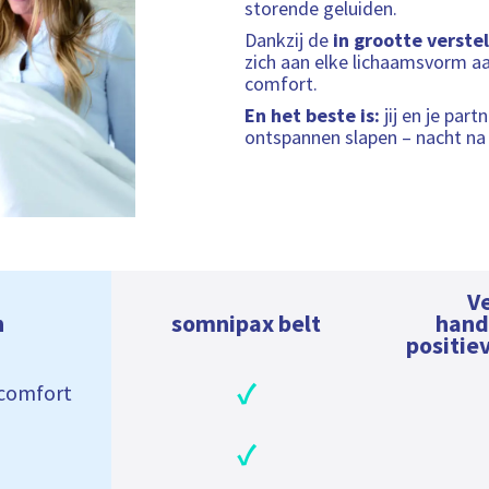
storende geluiden.
Dankzij de
in grootte verste
zich aan elke lichaamsvorm aa
comfort.
En het beste is:
jij en je par
ontspannen slapen – nacht na
Ve
n
somnipax belt
han
positie
✓
comfort
✓