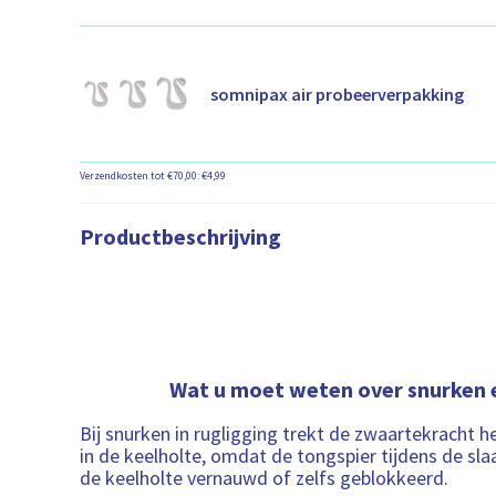
somnipax air probeerverpakking
Verzendkosten tot €70,00: €4,99
Productbeschrijving
Wat u moet weten over snurken
Bij snurken in rugligging trekt de zwaartekracht h
in de keelholte, omdat de tongspier tijdens de sl
de keelholte vernauwd of zelfs geblokkeerd.