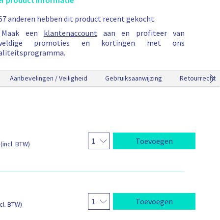
r product informatie
e
67 anderen hebben dit product recent gekocht.
w
Maak een
klantenaccount
aan en profiteer van
a
weldige promoties en kortingen met ons
g
aliteitsprogramma.
e
n
t
Aanbevelingen / Veiligheid
Gebruiksaanwijzing
Retourrecht
o
e
g
e
v
o
Toevoegen
(incl. BTW)
e
g
d
Toevoegen
ncl. BTW)