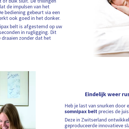
of buik sluit. De trillingen
at de impulsen van het
De bediening gebeurt via een
erkt ook goed in het donker.
nipax belt is afgestemd op uw
seconden in rugligging. Dit
te draaien zonder dat het
Eindelijk weer ru
Heb je last van snurken door e
somnipax belt
precies de jui
Deze in Zwitserland ontwikke
geproduceerde innovatieve sl