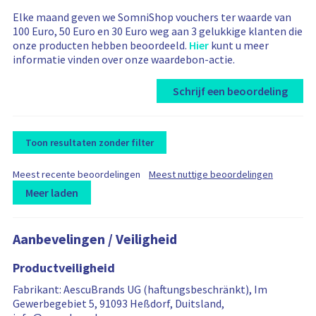
Elke maand geven we SomniShop vouchers ter waarde van
100 Euro, 50 Euro en 30 Euro weg aan 3 gelukkige klanten die
onze producten hebben beoordeeld.
Hier
kunt u meer
informatie vinden over onze waardebon-actie.
Schrijf een beoordeling
Toon resultaten zonder filter
F
F
Meest recente beoordelingen
Meest nuttige beoordelingen
i
i
Meer laden
l
l
t
L
R
R
t
e
e
o
e
e
r
r
Aanbevelingen / Veiligheid
a
v
v
b
b
d
i
i
y
y
Productveiligheid
i
e
e
n
w
w
Fabrikant: AescuBrands UG (haftungsbeschränkt), Im
g
s
s
Gewerbegebiet 5, 91093 Heßdorf, Duitsland,
m
a
f