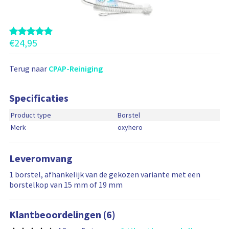
o
o
k
d
€
24,95
e
z
Terug naar
CPAP-Reiniging
e
p
r
Specificaties
o
Product type
Borstel
d
Merk
oxyhero
u
c
t
Leveromvang
e
1 borstel, afhankelijk van de gekozen variante met een
n
borstelkop van 15 mm of 19 mm
a
a
n
Klantbeoordelingen (6)