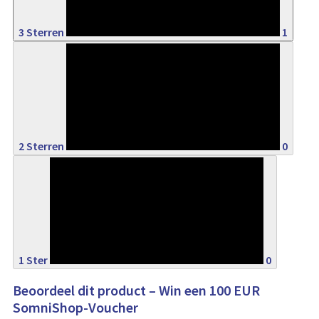
3 Sterren
1
0%
2 Sterren
0
0%
1 Ster
0
Beoordeel dit product – Win een 100 EUR
SomniShop-Voucher