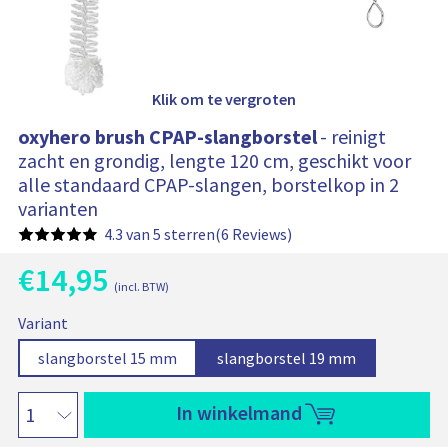
e
l
w
a
g
e
n
Klik om te vergroten
b
e
v
oxyhero brush CPAP-slangborstel
- reinigt
a
t
zacht en grondig, lengte 120 cm, geschikt voor
:
alle standaard CPAP-slangen, borstelkop in 2
varianten
4.3 van 5 sterren
(6 Reviews)
€
14,95
H
(incl. BTW)
u
O
B
i
o
Variant
a
o
d
x
s
i
r
G
O
G
O
slangborstel 15 mm
slangborstel 19 mm
i
y
g
e
p
e
p
s
s
h
e
p
s
t
s
t
p
e
In winkelmand
p
r
e
i
e
i
r
r
r
i
l
e
l
e
o