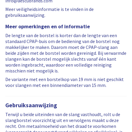
info@aescubrands.com
o
r
i
r
e
l
Meer veiligheidsinformatie is te vinden in de
e
f
t
gebruiksaanwijzing.
r
i
e
Meer opmerkingen en of informatie
e
l
r
v
t
i
De lengte van de borstel is korter dan de lengte van een
i
e
n
standaard CPAP-buis om de bediening van de borstel nog
e
r
g
makkelijker te maken. Daarom moet de CPAP-slang aan
w
e
i
beide zijden met de borstel worden gereinigd. Bij verwarmde
s
d
s
slangen kan de borstel mogelijk slechts vanaf één kant
…
r
worden ingebracht, waardoor een volledige reiniging
e
misschien niet mogelijk is.
s
De variante met een borstelkop van 19 mm is niet geschikt
e
voor slangen met een binnendiameter van 15 mm.
t
Gebruiksaanwijzing
Terwijl u beide uiteinden van de slang vasthoudt, rolt u de
slangborstel voorzichtig uit en vervolgens maakt u deze
recht. Om metaalmoeheid van het draad te voorkomen