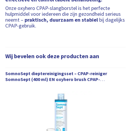
Onze oxyhero CPAP-slangborstel is het perfecte
hulpmiddel voor iedereen die zijn gezondheid serieus
neemt –
praktisch, duurzaam en stabiel
bij dagelijks
CPAP-gebruik.
Wij bevelen ook deze producten aan
W
SomnoSept dieptereinigingsset – CPAP-reiniger
i
SomnoSept (400 ml) EN oxyhero brush CPAP-
j
slangborstel (120 cm) – slangborstel 19 mm, 1x
b
SomnoSept (400ml)
e
v
e
l
e
n