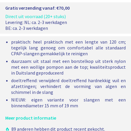
o
i
j
e
:
e
:
b
s
j
n
Gratis verzending vanaf: €70,00
c
s
c
s
r
p
s
t
l
t
l
k
u
Direct uit voorraad (20+ stuks)
e
e
a
e
a
e
s
r
Levering:
NL: ca. 2-3 werkdagen
e
n
e
n
e
h
BE: ca. 2-3 werkdagen
l
r
g
r
g
e
C
i
n
d
b
d
b
P
praktisch: heel praktisch met een lengte van 120 cm;
j
h
e
o
e
o
A
tegelijk lang genoeg om comfortabel alle standaard
e
o
r
o
r
k
P
i
CPAP-slangen gemakkelijk te reinigen
p
s
p
s
e
-
d
duurzaam: uit staal met een borstelkop uit sterk nylon
t
t
t
t
s
p
met een wollige pompon aan de top; kwaliteitsproduct
i
e
i
e
l
r
in Duitsland geproduceerd
e
l
e
l
a
i
:
1
:
1
n
doeltreffend: verwijderd doeltreffend hardnekkig vuil en
s
5
s
9
j
g
afzettingen; verhindert de vorming van algen en
l
m
l
m
s
b
schimmel in de slang
a
m
a
m
o
NIEUW: eigen variante voor slangen met een
n
n
r
binnendiameter 15 mm of 19 mm
g
g
s
b
b
t
Meer product informatie
o
o
e
r
r
l
89 anderen hebben dit product recent gekocht.