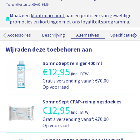
s
s
a
* Verzendkosten tot €70,00: €4,99
t
t
a
e
e
n
Maak een
klantenaccount
aan en profiteer van geweldige
l
l
w
promoties en kortingen met ons loyaliteitsprogramma.
1
1
i
5
9
n
Accessoires
Beschrijving
Alternatives
Alternatives
Specificaties
m
m
k
m
m
e
Wij raden deze toebehoren aan
l
w
SomnoSept reiniger 400 ml
a
€
12,95
P
g
(incl. BTW)
r
e
V
Gratis verzending vanaf: €70,00
o
n
e
Op voorraad
d
t
r
u
o
z
c
SomnoSept CPAP-reinigingsdoekjes
e
e
t
€
12,95
P
g
n
(incl. BTW)
p
r
e
d
V
r
Gratis verzending vanaf: €70,00
o
v
-
e
i
Op voorraad
d
o
e
r
j
u
e
n
z
s
c
g