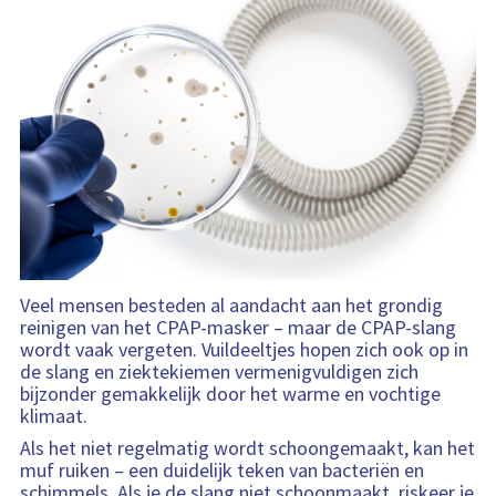
a
i
r
h
r
t
n
h
i
m
i
f
e
k
a
e
o
i
b
t
r
d
a
i
m
s
a
e
a
i
r
t
n
h
i
f
e
e
o
i
r
d
m
s
a
i
t
n
Veel mensen besteden al aandacht aan het grondig
i
f
reinigen van het CPAP-masker – maar de CPAP-slang
e
o
wordt vaak vergeten. Vuildeeltjes hopen zich ook op in
r
de slang en ziektekiemen vermenigvuldigen zich
m
bijzonder gemakkelijk door het warme en vochtige
a
klimaat.
t
Als het niet regelmatig wordt schoongemaakt, kan het
i
muf ruiken – een duidelijk teken van bacteriën en
e
schimmels. Als je de slang niet schoonmaakt, riskeer je