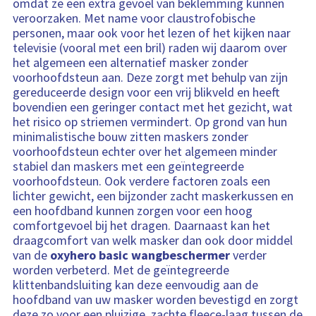
omdat ze een extra gevoel van beklemming kunnen
veroorzaken. Met name voor claustrofobische
personen, maar ook voor het lezen of het kijken naar
televisie (vooral met een bril) raden wij daarom over
het algemeen een alternatief masker zonder
voorhoofdsteun aan. Deze zorgt met behulp van zijn
gereduceerde design voor een vrij blikveld en heeft
bovendien een geringer contact met het gezicht, wat
het risico op striemen vermindert. Op grond van hun
minimalistische bouw zitten maskers zonder
voorhoofdsteun echter over het algemeen minder
stabiel dan maskers met een geïntegreerde
voorhoofdsteun. Ook verdere factoren zoals een
lichter gewicht, een bijzonder zacht maskerkussen en
een hoofdband kunnen zorgen voor een hoog
comfortgevoel bij het dragen. Daarnaast kan het
draagcomfort van welk masker dan ook door middel
van de
oxyhero basic wangbeschermer
verder
worden verbeterd. Met de geïntegreerde
klittenbandsluiting kan deze eenvoudig aan de
hoofdband van uw masker worden bevestigd en zorgt
deze zo voor een pluizige, zachte fleece-laag tussen de