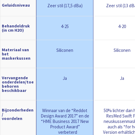
Geluidsniveau
Zeer stil (17,5 dBa)
Zeer stil (13 dB
Behandeldruk
4-25
4-20
(in cm H2O)
Materiaal van
Siliconen
Siliconen
het
maskerkussen
Vervangende
Ja
Ja
onderdelen/toe
behoren
beschikbaar
Bijzonderheden
Winnaar van de “Reddot
50% lichter dan 
/
Design Award 2017” en de
ResMed Swift 
voordelen
“HME Business 2017 New
neuskussenmas
Product Award”
auch als “for h
verbeterd
Version erhältlic