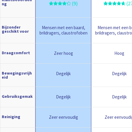
(9)
(2
ng
Bijzonder
Mensen met een baard,
Mensen met een b
geschikt voor
brildragers, claustrofoben
brildragers, claust
Draagcomfort
Zeer hoog
Hoog
Bewegingsvrijh
Degelijk
Degelijk
eid
Gebruiksgemak
Degelijk
Degelijk
Reiniging
Zeer eenvoudig
Zeer eenvoudi