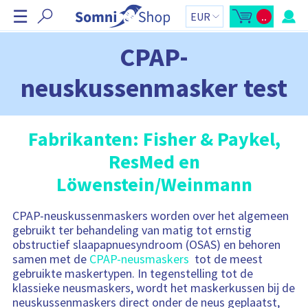
N
☰
..
a
M
W
i
i
v
n
n
i
k
i
CPAP-
-
e
g
w
l
i
w
a
neuskussenmasker test
n
a
t
k
g
e
e
i
l
n
e
w
t
a
o
o
Fabrikanten: Fisher & Paykel,
g
t
v
e
a
n
a
ResMed en
e
z
l
r
i
:
Löwenstein/Weinmann
j
s
b
l
a
l
a
CPAP-neuskussenmaskers worden over het algemeen
k
o
a
gebruikt ter behandeling van matig tot ernstig
p
n
obstructief slaapapnuesyndroom (OSAS) en behoren
e
n
samen met de
CPAP-neusmaskers
tot de meest
e
n
gebruikte maskertypen. In tegenstelling tot de
W
klassieke neusmaskers, wordt het maskerkussen bij de
i
n
neuskussenmaskers direct onder de neus geplaatst,
k