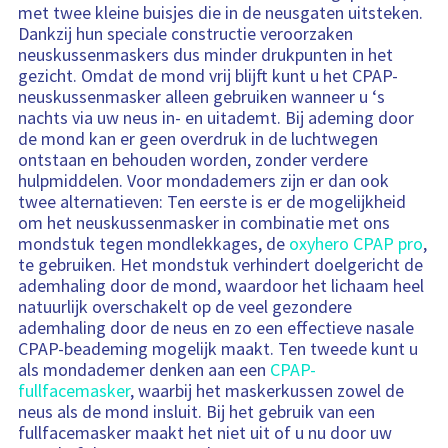
e
met twee kleine buisjes die in de neusgaten uitsteken.
l
Dankzij hun speciale constructie veroorzaken
w
a
neuskussenmaskers dus minder drukpunten in het
g
gezicht. Omdat de mond vrij blijft kunt u het CPAP-
e
n
neuskussenmasker alleen gebruiken wanneer u ‘s
b
e
nachts via uw neus in- en uitademt. Bij ademing door
v
de mond kan er geen overdruk in de luchtwegen
a
t
ontstaan en behouden worden, zonder verdere
:
hulpmiddelen. Voor mondademers zijn er dan ook
twee alternatieven: Ten eerste is er de mogelijkheid
om het neuskussenmasker in combinatie met ons
mondstuk tegen mondlekkages, de
oxyhero CPAP pro
,
te gebruiken. Het mondstuk verhindert doelgericht de
ademhaling door de mond, waardoor het lichaam heel
natuurlijk overschakelt op de veel gezondere
ademhaling door de neus en zo een effectieve nasale
CPAP-beademing mogelijk maakt. Ten tweede kunt u
als mondademer denken aan een
CPAP-
fullfacemasker
, waarbij het maskerkussen zowel de
neus als de mond insluit. Bij het gebruik van een
fullfacemasker maakt het niet uit of u nu door uw